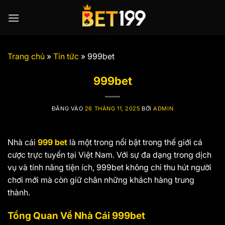
Bỏ
qua
nội
dung
Trang chủ
»
Tin tức
»
999bet
999bet
ĐĂNG VÀO
26 THÁNG 11, 2025
BỞI
ADMIN
Nhà cái
999 bet
là một trong nổi bật trong thế giới cá
cược trực tuyến tại Việt Nam. Với sự đa dạng trong dịch
vụ và tính năng tiện ích, 999bet không chỉ thu hút người
chơi mới mà còn giữ chân những khách hàng trung
thành.
Tổng Quan Về Nhà Cái 999bet