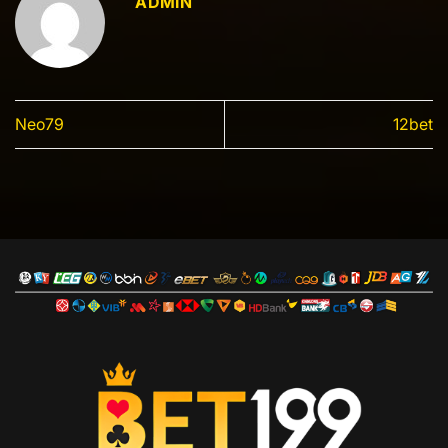
ADMIN
Neo79
12bet