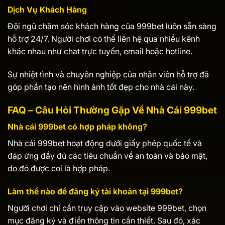
Dịch Vụ Khách Hàng
Đội ngũ chăm sóc khách hàng của 999bet luôn sẵn sàng
hỗ trợ 24/7. Người chơi có thể liên hệ qua nhiều kênh
khác nhau như chat trực tuyến, email hoặc hotline.
Sự nhiệt tình và chuyên nghiệp của nhân viên hỗ trợ đã
góp phần tạo nên hình ảnh tốt đẹp cho nhà cái này.
FAQ – Câu Hỏi Thường Gặp Về Nhà Cái 999bet
Nhà cái 999bet có hợp pháp không?
Nhà cái 999bet hoạt động dưới giấy phép quốc tế và
đáp ứng đầy đủ các tiêu chuẩn về an toàn và bảo mật,
do đó được coi là hợp pháp.
Làm thế nào để đăng ký tài khoản tại 999bet?
Người chơi chỉ cần truy cập vào website 999bet, chọn
mục đăng ký và điền thông tin cần thiết. Sau đó, xác