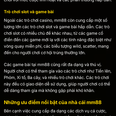
Trò chơi slot và game bài
Ngoài các trò chơi casino, mm88 còn cung cấp một số
lượng lớn các trò chơi slot và game bài hấp dẫn. Các trò
chơi slot có nhiều chủ đề khác nhau, từ các game cổ
điển đến các game mới lạ với các tính năng đặc biệt như
vòng quay miễn phí, các biểu tượng wild, scatter, mang
đến cho người chơi cơ hội trúng thưởng lớn.
Các game bài tại mm88 cũng rất đa dạng và thú vị.
Người chơi có thể tham gia vào các trò chơi như Tiến lên,
Phỏm, Xì tố, Ba cây, và nhiều trò chơi khác. Các trò chơi
này đều có giao diện dễ sử dụng, giúp người chơi có thể
dễ dàng tham gia mà không gặp phải khó khăn.
Những ưu điểm nổi bật của nhà cái mm88
Bên cạnh việc cung cấp đa dạng các dịch vụ cá cược,