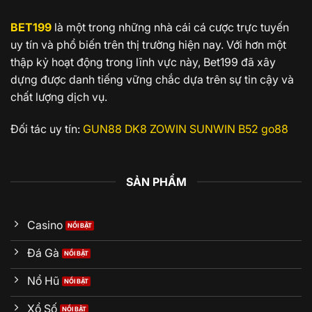
BET199
là một trong những nhà cái cá cược trực tuyến
uy tín và phổ biến trên thị trường hiện nay. Với hơn một
thập kỷ hoạt động trong lĩnh vực này, Bet199 đã xây
dựng được danh tiếng vững chắc dựa trên sự tin cậy và
chất lượng dịch vụ.
Đối tác uy tín:
GUN88
DK8
ZOWIN
SUNWIN
B52
go88
SẢN PHẨM
Casino
Đá Gà
Nổ Hũ
Xổ Số