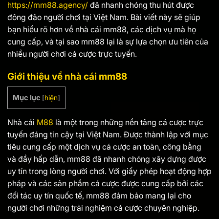
https://mm88.agency/
đã nhanh chóng thu hút được
đông đảo người chơi tại Việt Nam. Bài viết này sẽ giúp
bạn hiểu rõ hơn về nhà cái mm88, các dịch vụ mà họ
cung cấp, và tại sao mm88 lại là sự lựa chọn ưu tiên của
nhiều người chơi cá cược trực tuyến.
Giới thiệu về nhà cái mm88
Mục lục
[
hiện
]
Nhà cái
M88
là một trong những nền tảng cá cược trực
tuyến đáng tin cậy tại Việt Nam. Được thành lập với mục
tiêu cung cấp một dịch vụ cá cược an toàn, công bằng
và đầy hấp dẫn, mm88 đã nhanh chóng xây dựng được
uy tín trong lòng người chơi. Với giấy phép hoạt động hợp
pháp và các sản phẩm cá cược được cung cấp bởi các
đối tác uy tín quốc tế, mm88 đảm bảo mang lại cho
người chơi những trải nghiệm cá cược chuyên nghiệp.