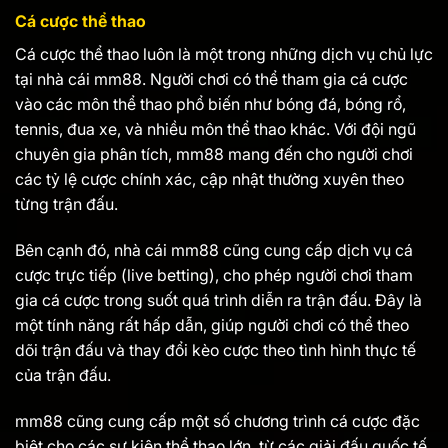
Cá cược thể thao
Cá cược thể thao luôn là một trong những dịch vụ chủ lực
tại nhà cái mm88. Người chơi có thể tham gia cá cược
vào các môn thể thao phổ biến như bóng đá, bóng rổ,
tennis, đua xe, và nhiều môn thể thao khác. Với đội ngũ
chuyên gia phân tích, mm88 mang đến cho người chơi
các tỷ lệ cược chính xác, cập nhật thường xuyên theo
từng trận đấu.
Bên cạnh đó, nhà cái mm88 cũng cung cấp dịch vụ cá
cược trực tiếp (live betting), cho phép người chơi tham
gia cá cược trong suốt quá trình diễn ra trận đấu. Đây là
một tính năng rất hấp dẫn, giúp người chơi có thể theo
dõi trận đấu và thay đổi kèo cược theo tình hình thực tế
của trận đấu.
mm88 cũng cung cấp một số chương trình cá cược đặc
biệt cho các sự kiện thể thao lớn, từ các giải đấu quốc tế