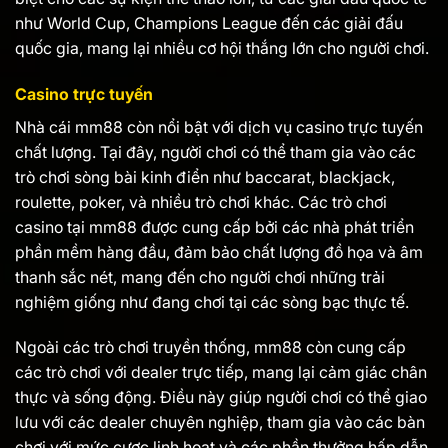
như World Cup, Champions League đến các giải đấu
quốc gia, mang lại nhiều cơ hội thắng lớn cho người chơi.
Casino trực tuyến
Nhà cái mm88 còn nổi bật với dịch vụ casino trực tuyến
chất lượng. Tại đây, người chơi có thể tham gia vào các
trò chơi sòng bài kinh điển như baccarat, blackjack,
roulette, poker, và nhiều trò chơi khác. Các trò chơi
casino tại mm88 được cung cấp bởi các nhà phát triển
phần mềm hàng đầu, đảm bảo chất lượng đồ họa và âm
thanh sắc nét, mang đến cho người chơi những trải
nghiệm giống như đang chơi tại các sòng bạc thực tế.
Ngoài các trò chơi truyền thống, mm88 còn cung cấp
các trò chơi với dealer trực tiếp, mang lại cảm giác chân
thực và sống động. Điều này giúp người chơi có thể giao
lưu với các dealer chuyên nghiệp, tham gia vào các bàn
chơi với mức cược linh hoạt và các phần thưởng hấp dẫn.